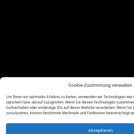
Cookie-Zustimmung verwalten
Um Ihnen ein optimales Erlebnis zu bieten, verwenden wir Technologien wie
speichern bzw. darauf zuzugreifen. Wenn Sie diesen Technologien zustimme
Surfverhalten oder eindeutige IDs auf dieser Website verarbeiten. Wenn Sie 
zurückziehen, können bestimmte Merkmale und Funktionen beeinträchtigt w
Akzeptieren