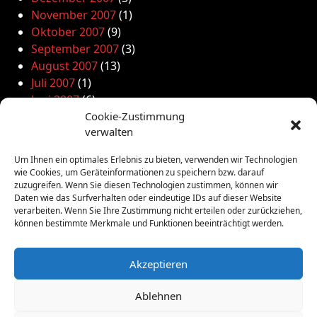
November 2007
(1)
Oktober 2007
(9)
September 2007
(3)
August 2007
(13)
Juli 2007
(1)
Juni 2007
(6)
Mai 2007
(12)
Cookie-Zustimmung
verwalten
April 2007
(7)
März 2007
(7)
Um Ihnen ein optimales Erlebnis zu bieten, verwenden wir Technologien
Februar 2007
(9)
wie Cookies, um Geräteinformationen zu speichern bzw. darauf
Januar 2007
(7)
zuzugreifen. Wenn Sie diesen Technologien zustimmen, können wir
Daten wie das Surfverhalten oder eindeutige IDs auf dieser Website
Dezember 2006
(10)
verarbeiten. Wenn Sie Ihre Zustimmung nicht erteilen oder zurückziehen,
November 2006
(16)
können bestimmte Merkmale und Funktionen beeinträchtigt werden.
Oktober 2006
(5)
September 2006
(8)
Akzeptieren
Ablehnen