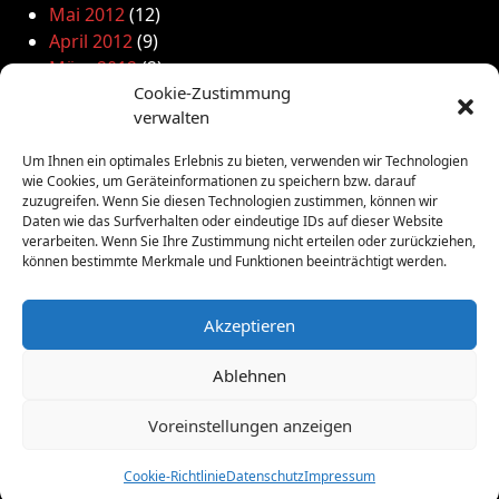
Mai 2012
(12)
April 2012
(9)
März 2012
(2)
Cookie-Zustimmung
Februar 2012
(8)
verwalten
Januar 2012
(13)
Dezember 2011
(4)
Um Ihnen ein optimales Erlebnis zu bieten, verwenden wir Technologien
November 2011
(10)
wie Cookies, um Geräteinformationen zu speichern bzw. darauf
Oktober 2011
(1)
zuzugreifen. Wenn Sie diesen Technologien zustimmen, können wir
Daten wie das Surfverhalten oder eindeutige IDs auf dieser Website
September 2011
(4)
verarbeiten. Wenn Sie Ihre Zustimmung nicht erteilen oder zurückziehen,
August 2011
(6)
können bestimmte Merkmale und Funktionen beeinträchtigt werden.
Juli 2011
(7)
Juni 2011
(8)
Akzeptieren
Mai 2011
(10)
April 2011
(4)
Ablehnen
März 2011
(9)
Februar 2011
(7)
Voreinstellungen anzeigen
Januar 2011
(7)
Dezember 2010
(3)
Cookie-Richtlinie
Datenschutz
Impressum
November 2010
(11)