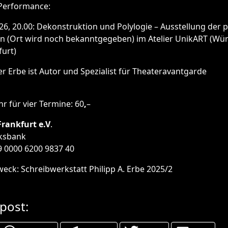
Performance:
26, 20.00: Dekonstruktion und Polylogie – Ausstellung der 
en (Ort wird noch bekanntgegeben) im Atelier UnikART (Wü
furt)
er Erbe ist Autor und Spezialist für Theateravantgarde
 für vier Termine: 60
,
–
Frankfurt e.V
.
lksbank
9 0000 6200 9837 40
ck: Schreibwerkstatt Philipp A. Erbe 2025/2
 post: