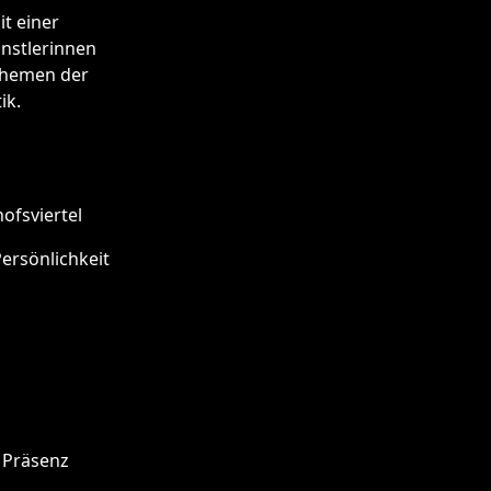
t einer
ünstlerinnen
 Themen der
ik.
ofsviertel
ersönlichkeit
e Präsenz