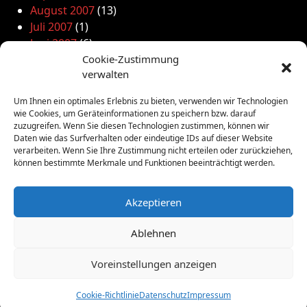
August 2007
(13)
Juli 2007
(1)
Juni 2007
(6)
Mai 2007
(12)
Cookie-Zustimmung
verwalten
April 2007
(7)
März 2007
(7)
Um Ihnen ein optimales Erlebnis zu bieten, verwenden wir Technologien
Februar 2007
(9)
wie Cookies, um Geräteinformationen zu speichern bzw. darauf
Januar 2007
(7)
zuzugreifen. Wenn Sie diesen Technologien zustimmen, können wir
Daten wie das Surfverhalten oder eindeutige IDs auf dieser Website
Dezember 2006
(10)
verarbeiten. Wenn Sie Ihre Zustimmung nicht erteilen oder zurückziehen,
November 2006
(16)
können bestimmte Merkmale und Funktionen beeinträchtigt werden.
Oktober 2006
(5)
September 2006
(8)
Akzeptieren
Ablehnen
Voreinstellungen anzeigen
Kulturnetz Frankfurt e.V.
Cookie-Richtlinie
Datenschutz
Impressum