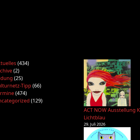
tuelles
(434)
chive
(2)
ldung
(25)
lturnetz-Tipp
(66)
ermine
(474)
ncategorized
(129)
ACT NOW Ausstellung K
Lichtblau
29. Juli 2026