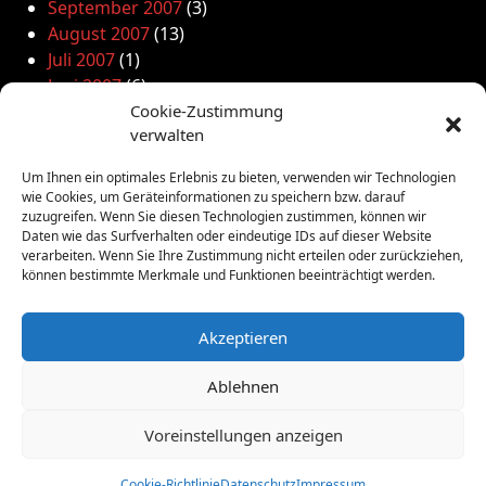
September 2007
(3)
August 2007
(13)
Juli 2007
(1)
Juni 2007
(6)
Mai 2007
(12)
Cookie-Zustimmung
verwalten
April 2007
(7)
März 2007
(7)
Um Ihnen ein optimales Erlebnis zu bieten, verwenden wir Technologien
Februar 2007
(9)
wie Cookies, um Geräteinformationen zu speichern bzw. darauf
Januar 2007
(7)
zuzugreifen. Wenn Sie diesen Technologien zustimmen, können wir
Daten wie das Surfverhalten oder eindeutige IDs auf dieser Website
Dezember 2006
(10)
verarbeiten. Wenn Sie Ihre Zustimmung nicht erteilen oder zurückziehen,
November 2006
(16)
können bestimmte Merkmale und Funktionen beeinträchtigt werden.
Oktober 2006
(5)
September 2006
(8)
Akzeptieren
Ablehnen
Voreinstellungen anzeigen
Kulturnetz Frankfurt e.V.
Cookie-Richtlinie
Datenschutz
Impressum