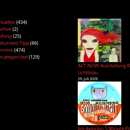
tuelles
(434)
chive
(2)
ldung
(25)
lturnetz-Tipp
(66)
ermine
(474)
ncategorized
(129)
ACT NOW Ausstellung K
Lichtblau
29. Juli 2026
Jim Avignon 5 Minute Po