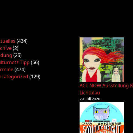
tuelles
(434)
chive
(2)
ldung
(25)
lturnetz-Tipp
(66)
ermine
(474)
ncategorized
(129)
ACT NOW Ausstellung K
Lichtblau
29. Juli 2026