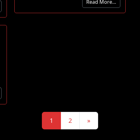
Read More…
Posts navigation
1
2
»