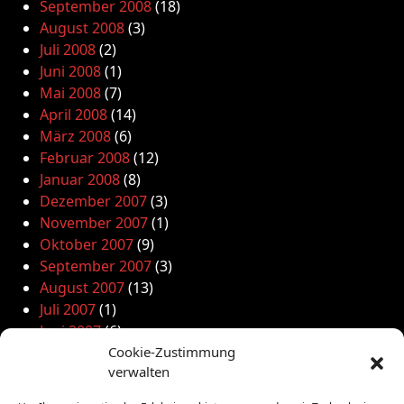
September 2008
(18)
August 2008
(3)
Juli 2008
(2)
Juni 2008
(1)
Mai 2008
(7)
April 2008
(14)
März 2008
(6)
Februar 2008
(12)
Januar 2008
(8)
Dezember 2007
(3)
November 2007
(1)
Oktober 2007
(9)
September 2007
(3)
August 2007
(13)
Juli 2007
(1)
Juni 2007
(6)
Mai 2007
(12)
Cookie-Zustimmung
verwalten
April 2007
(7)
März 2007
(7)