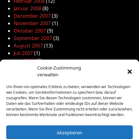
Februar 2008
(12)
Januar 2008
(8)
Dezember 2007
(3)
November 2007
(1)
Oktober 2007
(9)
September 2007
(3)
August 2007
(13)
Juli 2007
(1)
Juni 2007
(6)
Mai 2007
(12)
Cookie-Zustimmung
verwalten
April 2007
(7)
März 2007
(7)
Um Ihnen ein optimales Erlebnis zu bieten, verwenden wir Technologien
Februar 2007
(9)
wie Cookies, um Geräteinformationen zu speichern bzw. darauf
Januar 2007
(7)
zuzugreifen. Wenn Sie diesen Technologien zustimmen, können wir
Daten wie das Surfverhalten oder eindeutige IDs auf dieser Website
Dezember 2006
(10)
verarbeiten. Wenn Sie Ihre Zustimmung nicht erteilen oder zurückziehen,
November 2006
(16)
können bestimmte Merkmale und Funktionen beeinträchtigt werden.
Oktober 2006
(5)
September 2006
(8)
Akzeptieren