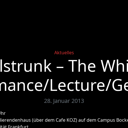
Categories
Aktuelles
lstrunk – The Whi
mance/Lecture/G
28. Januar 2013
Uhr
udierendenhaus (über dem Cafe KOZ) auf dem Campus Bock
tät Frankfurt