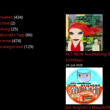
tuelles
(434)
chive
(2)
ldung
(25)
lturnetz-Tipp
(66)
ermine
(474)
ncategorized
(129)
ACT NOW Ausstellung K
Lichtblau
29. Juli 2026
Jim Avignon 5 Minute Po