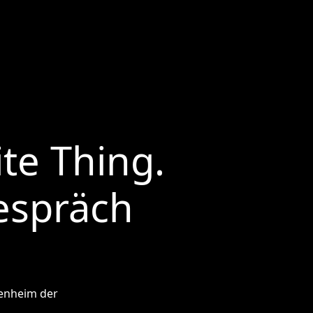
te Thing.
espräch
enheim der