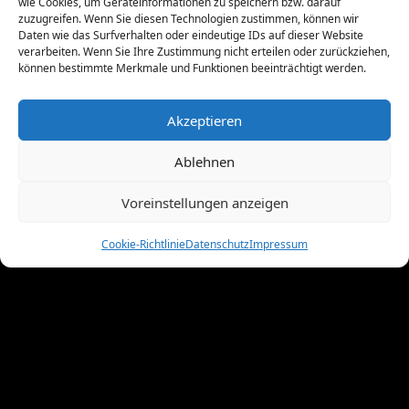
wie Cookies, um Geräteinformationen zu speichern bzw. darauf
Mai 2011
(10)
zuzugreifen. Wenn Sie diesen Technologien zustimmen, können wir
Daten wie das Surfverhalten oder eindeutige IDs auf dieser Website
April 2011
(4)
verarbeiten. Wenn Sie Ihre Zustimmung nicht erteilen oder zurückziehen,
März 2011
(9)
können bestimmte Merkmale und Funktionen beeinträchtigt werden.
Februar 2011
(7)
Januar 2011
(7)
Akzeptieren
Dezember 2010
(3)
November 2010
(11)
Ablehnen
Oktober 2010
(4)
September 2010
(5)
Voreinstellungen anzeigen
August 2010
(8)
Juni 2010
(4)
Cookie-Richtlinie
Datenschutz
Impressum
Mai 2010
(10)
April 2010
(7)
März 2010
(2)
Februar 2010
(3)
Januar 2010
(3)
Dezember 2009
(10)
November 2009
(1)