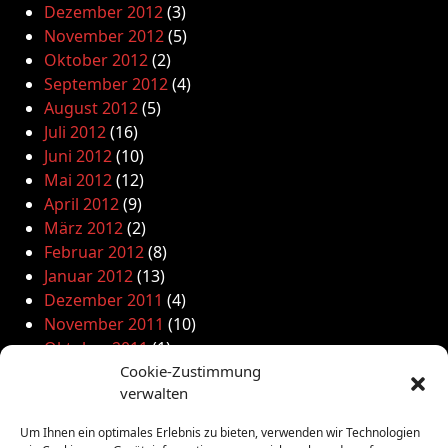
Dezember 2012
(3)
November 2012
(5)
Oktober 2012
(2)
September 2012
(4)
August 2012
(5)
Juli 2012
(16)
Juni 2012
(10)
Mai 2012
(12)
April 2012
(9)
März 2012
(2)
Februar 2012
(8)
Januar 2012
(13)
Dezember 2011
(4)
November 2011
(10)
Oktober 2011
(1)
September 2011
(4)
Cookie-Zustimmung
verwalten
August 2011
(6)
Juli 2011
(7)
Um Ihnen ein optimales Erlebnis zu bieten, verwenden wir Technologien
Juni 2011
(8)