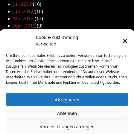
Juli 2012
(16)
Juni 2012
(10)
Mai 2012
(12)
April 2012
(9)
März 2012
(2)
Cookie-Zustimmung
Februar 2012
(8)
verwalten
Januar 2012
(13)
Dezember 2011
(4)
Um Ihnen ein optimales Erlebnis zu bieten, verwenden wir Technologien
November 2011
(10)
wie Cookies, um Geräteinformationen zu speichern bzw. darauf
zuzugreifen. Wenn Sie diesen Technologien zustimmen, können wir
Oktober 2011
(1)
Daten wie das Surfverhalten oder eindeutige IDs auf dieser Website
September 2011
(4)
verarbeiten. Wenn Sie Ihre Zustimmung nicht erteilen oder zurückziehen,
August 2011
(6)
können bestimmte Merkmale und Funktionen beeinträchtigt werden.
Juli 2011
(7)
Juni 2011
(8)
Akzeptieren
Mai 2011
(10)
April 2011
(4)
Ablehnen
März 2011
(9)
Februar 2011
(7)
Voreinstellungen anzeigen
Januar 2011
(7)