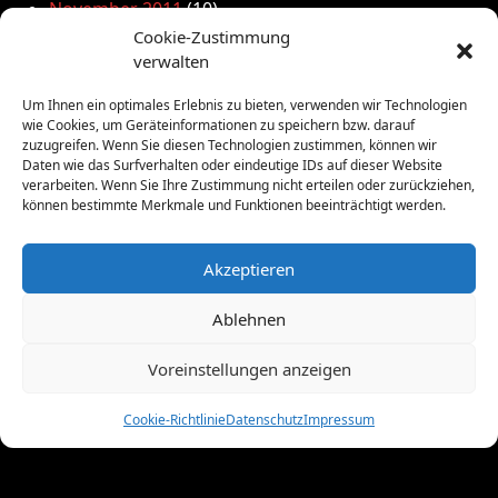
November 2011
(10)
Oktober 2011
(1)
Cookie-Zustimmung
September 2011
(4)
verwalten
August 2011
(6)
Um Ihnen ein optimales Erlebnis zu bieten, verwenden wir Technologien
Juli 2011
(7)
wie Cookies, um Geräteinformationen zu speichern bzw. darauf
Juni 2011
(8)
zuzugreifen. Wenn Sie diesen Technologien zustimmen, können wir
Daten wie das Surfverhalten oder eindeutige IDs auf dieser Website
Mai 2011
(10)
verarbeiten. Wenn Sie Ihre Zustimmung nicht erteilen oder zurückziehen,
April 2011
(4)
können bestimmte Merkmale und Funktionen beeinträchtigt werden.
März 2011
(9)
Februar 2011
(7)
Akzeptieren
Januar 2011
(7)
Dezember 2010
(3)
Ablehnen
November 2010
(11)
Oktober 2010
(4)
Voreinstellungen anzeigen
September 2010
(5)
August 2010
(8)
Cookie-Richtlinie
Datenschutz
Impressum
Juni 2010
(4)
Mai 2010
(10)
April 2010
(7)