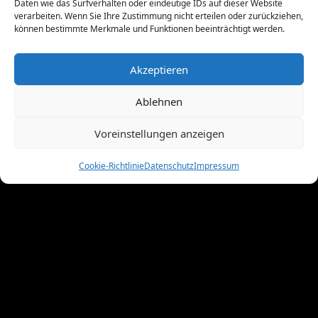
Daten wie das Surfverhalten oder eindeutige IDs auf dieser Website
November 2011
(10)
verarbeiten. Wenn Sie Ihre Zustimmung nicht erteilen oder zurückziehen,
Oktober 2011
(1)
können bestimmte Merkmale und Funktionen beeinträchtigt werden.
September 2011
(4)
August 2011
(6)
Akzeptieren
Juli 2011
(7)
Juni 2011
(8)
Ablehnen
Mai 2011
(10)
April 2011
(4)
Voreinstellungen anzeigen
März 2011
(9)
Februar 2011
(7)
Cookie-Richtlinie
Datenschutz
Impressum
Januar 2011
(7)
Dezember 2010
(3)
November 2010
(11)
Oktober 2010
(4)
September 2010
(5)
August 2010
(8)
Juni 2010
(4)
Mai 2010
(10)
April 2010
(7)