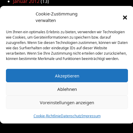
Januar 2012
(13)
Dezember 2011
(4)
Cookie-Zustimmung
November 2011
(10)
verwalten
Oktober 2011
(1)
September 2011
(4)
Um Ihnen ein optimales Erlebnis zu bieten, verwenden wir Technologien
August 2011
(6)
wie Cookies, um Geräteinformationen zu speichern bzw. darauf
zuzugreifen. Wenn Sie diesen Technologien zustimmen, können wir Daten
Juli 2011
(7)
wie das Surfverhalten oder eindeutige IDs auf dieser Website
Juni 2011
(8)
verarbeiten. Wenn Sie Ihre Zustimmung nicht erteilen oder zurückziehen,
Mai 2011
(10)
können bestimmte Merkmale und Funktionen beeinträchtigt werden.
April 2011
(4)
März 2011
(9)
Akzeptieren
Februar 2011
(7)
Januar 2011
(7)
Ablehnen
Dezember 2010
(3)
November 2010
(11)
Voreinstellungen anzeigen
Oktober 2010
(4)
September 2010
(5)
Cookie-Richtlinie
Datenschutz
Impressum
August 2010
(8)
Juni 2010
(4)