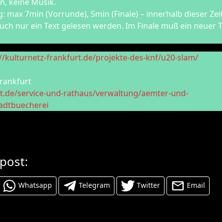
en, keine Musik.
: max 7min (Vorrunde), 5min (Finale) – innerhalb dieser Ze
ch nur ein Text gelesen werden. Im Finale muß ein neuer T
://kulturnetz-frankfurt.de/projekte-des-knf/u20-slam/
rankfurt
rt.de/service-und-rathaus/verwaltung/aemter-und-
tadtbuecherei
 post:
Whatsapp
Telegram
Twitter
Email