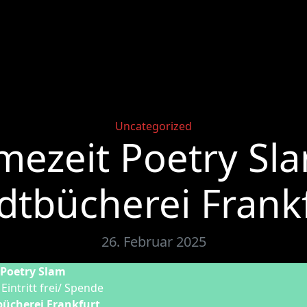
Categories
Uncategorized
ezeit Poetry Sla
dtbücherei Frank
26. Februar 2025
Poetry Slam
0
Eintritt frei/ Spende
bücherei Frankfurt