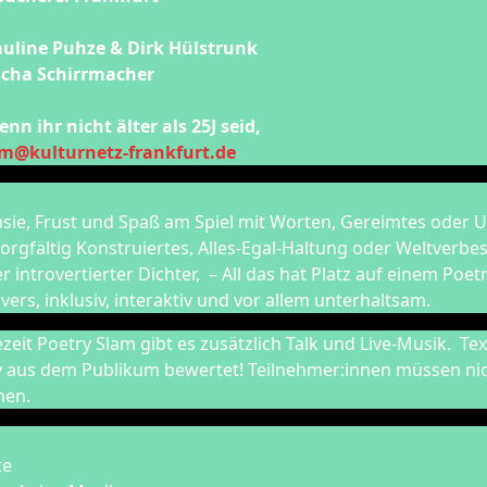
uline Puhze & Dirk Hülstrunk
scha Schirrmacher
 ihr nicht älter als 25J seid,
am@kulturnetz-frankfurt.de
asie, Frust und Spaß am Spiel mit Worten, Gereimtes oder 
sorgfältig Konstruiertes, Alles-Egal-Haltung oder Weltverbe
introvertierter Dichter, – All das hat Platz auf einem Poet
ivers, inklusiv, interaktiv und vor allem unterhaltsam.
it Poetry Slam gibt es zusätzlich Talk und Live-Musik. Te
ry aus dem Publikum bewertet! Teilnehmer:innen müssen ni
men.
te