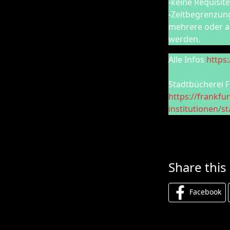
-keine Requisit
-Zeitbegrenzung
mehrere oder au
werden.
Alle Infos
https
Stadtbücherei F
https://frankfu
institutionen/s
Share this
Facebook