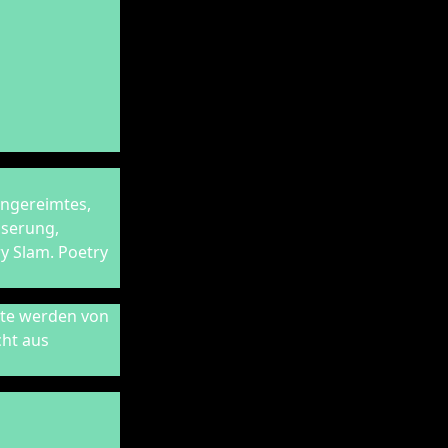
Ungereimtes,
sserung,
ry Slam. Poetry
xte werden von
cht aus