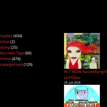
tuelles
(434)
chive
(2)
ldung
(25)
lturnetz-Tipp
(66)
ermine
(474)
ncategorized
(129)
ACT NOW Ausstellung K
Lichtblau
29. Juli 2026