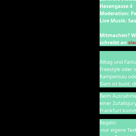
Hasengasse 4
Moderation: Pa
Live Musik: Sa
Mitmachen? Wenn
schreibt an
sl
Alltag und Fant
Freestyle oder 
Rampensau oder 
Slam ist bunt, d
Beim Ausnahmeze
einer Zufallsju
Frankfurt kom
Regeln:
-nur eigene Tex