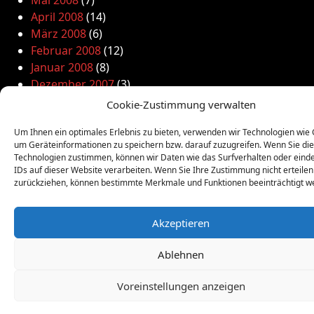
Mai 2008
(7)
April 2008
(14)
März 2008
(6)
Februar 2008
(12)
Januar 2008
(8)
Dezember 2007
(3)
November 2007
(1)
Cookie-Zustimmung verwalten
Oktober 2007
(9)
Um Ihnen ein optimales Erlebnis zu bieten, verwenden wir Technologien wie 
September 2007
(3)
um Geräteinformationen zu speichern bzw. darauf zuzugreifen. Wenn Sie di
August 2007
(13)
Technologien zustimmen, können wir Daten wie das Surfverhalten oder eind
Juli 2007
(1)
IDs auf dieser Website verarbeiten. Wenn Sie Ihre Zustimmung nicht erteilen
zurückziehen, können bestimmte Merkmale und Funktionen beeinträchtigt w
Juni 2007
(6)
Mai 2007
(12)
April 2007
(7)
Akzeptieren
März 2007
(7)
Februar 2007
(9)
Ablehnen
Januar 2007
(7)
Dezember 2006
(10)
Voreinstellungen anzeigen
November 2006
(16)