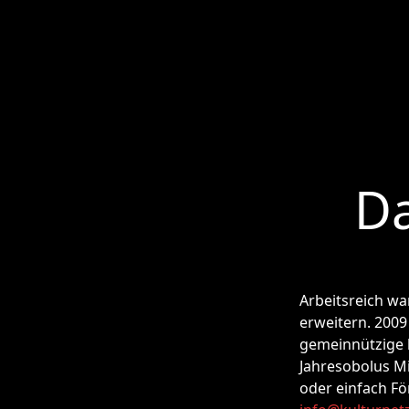
Da
Arbeitsreich war
erweitern. 200
gemeinnützige k
Jahresobolus Mi
oder einfach Fö