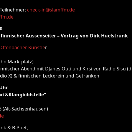
Teilnehmer:
check-in@slamffm.de
ffm.de
00
t finnischer Aussenseiter – Vortrag von Dirk Huelstrunk
Offenbacher Künstle
r
ahn Marktplatz)
innischer Abend mit DJanes Outi und Kirsi von Radio Sisu (d
dio X) & finnischen Leckerein und Getränken
 Uhr
rt&Klangbildstelle“
6 (Alt-Sachsenhausen)
de
unk & B-Poet,