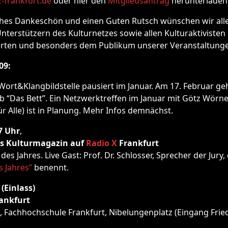
-frankfurt.de
oder hier den
Mitgliedsantrag
herunterladen
ches Dankeschön und einen Guten Rutsch wünschen wir alle
terstützern des Kulturnetzes sowie allen Kulturaktivisten
ierten und besonders dem Publikum unserer Veranstaltung
09:
ort&Klangbildstelle pausiert im Januar. Am 17. Februar geh
 “Das Bett”. Ein Netzwerktreffen im Januar mit Götz Wörne
ür Alle) ist in Planung. Mehr Infos demnächst.
17 Uhr
,
as Kulturmagazin auf
Radio X
Frankfurt
s Jahres. Live Gast: Prof. Dr. Schlosser, Sprecher der Jury, 
 Jahres”
benennt.
 (Einlass)
rankfurt
 Fachhochschule Frankfurt, Nibelungenplatz (Eingang Frie