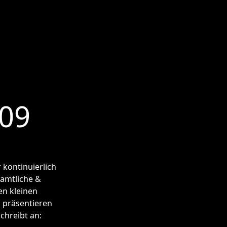
009
r kontinuierlich
amtliche &
en kleinen
h präsentieren
chreibt an: