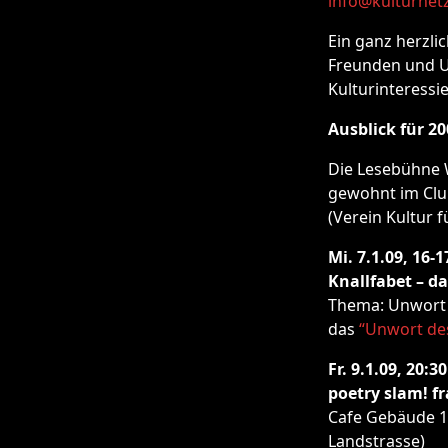
info@kulturnetz
Ein ganz herzli
Freunden und Un
Kulturinteress
Ausblick für 20
Die Lesebühne W
gewohnt im Club
(Verein Kultur f
Mi. 7.1.09, 16-
Knallfabet – d
Thema: Unwort de
das
“Unwort des
Fr. 9.1.09, 20:30
poetry slam! f
Cafe Gebäude 1,
Landstrasse)