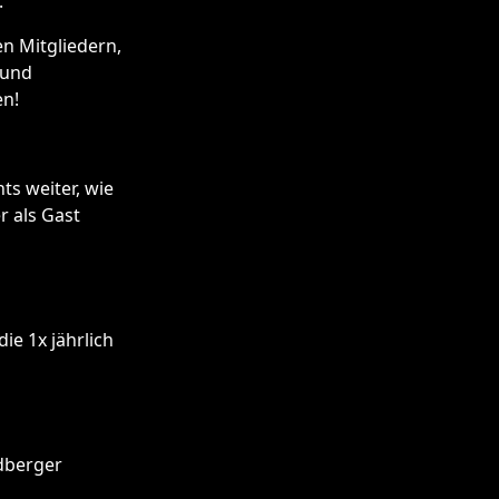
.
n Mitgliedern,
 und
en!
ts weiter, wie
r als Gast
die 1x jährlich
dberger