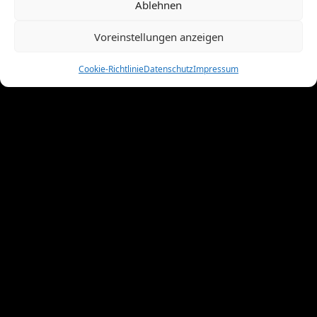
Januar 2011
(7)
Ablehnen
Dezember 2010
(3)
November 2010
(11)
Voreinstellungen anzeigen
Oktober 2010
(4)
September 2010
(5)
Cookie-Richtlinie
Datenschutz
Impressum
August 2010
(8)
Juni 2010
(4)
Mai 2010
(10)
April 2010
(7)
März 2010
(2)
Februar 2010
(3)
Januar 2010
(3)
Dezember 2009
(10)
November 2009
(1)
Oktober 2009
(8)
September 2009
(8)
August 2009
(8)
Juli 2009
(4)
Juni 2009
(9)