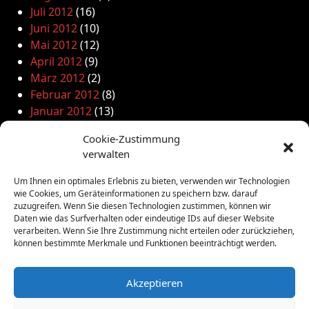
Juli 2012
(16)
Juni 2012
(10)
Mai 2012
(12)
April 2012
(9)
März 2012
(2)
Februar 2012
(8)
Januar 2012
(13)
Dezember 2011
(4)
Cookie-Zustimmung
November 2011
(10)
verwalten
Oktober 2011
(1)
September 2011
(4)
Um Ihnen ein optimales Erlebnis zu bieten, verwenden wir Technologien
August 2011
(6)
wie Cookies, um Geräteinformationen zu speichern bzw. darauf
zuzugreifen. Wenn Sie diesen Technologien zustimmen, können wir
Juli 2011
(7)
Daten wie das Surfverhalten oder eindeutige IDs auf dieser Website
Juni 2011
(8)
verarbeiten. Wenn Sie Ihre Zustimmung nicht erteilen oder zurückziehen,
Mai 2011
(10)
können bestimmte Merkmale und Funktionen beeinträchtigt werden.
April 2011
(4)
März 2011
(9)
Akzeptieren
Februar 2011
(7)