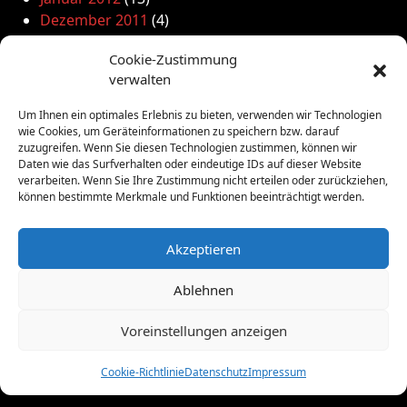
Dezember 2011
(4)
November 2011
(10)
Cookie-Zustimmung
Oktober 2011
(1)
verwalten
September 2011
(4)
August 2011
(6)
Um Ihnen ein optimales Erlebnis zu bieten, verwenden wir Technologien
Juli 2011
(7)
wie Cookies, um Geräteinformationen zu speichern bzw. darauf
zuzugreifen. Wenn Sie diesen Technologien zustimmen, können wir
Juni 2011
(8)
Daten wie das Surfverhalten oder eindeutige IDs auf dieser Website
Mai 2011
(10)
verarbeiten. Wenn Sie Ihre Zustimmung nicht erteilen oder zurückziehen,
April 2011
(4)
können bestimmte Merkmale und Funktionen beeinträchtigt werden.
März 2011
(9)
Februar 2011
(7)
Akzeptieren
Januar 2011
(7)
Dezember 2010
(3)
Ablehnen
November 2010
(11)
Oktober 2010
(4)
Voreinstellungen anzeigen
September 2010
(5)
August 2010
(8)
Cookie-Richtlinie
Datenschutz
Impressum
Juni 2010
(4)