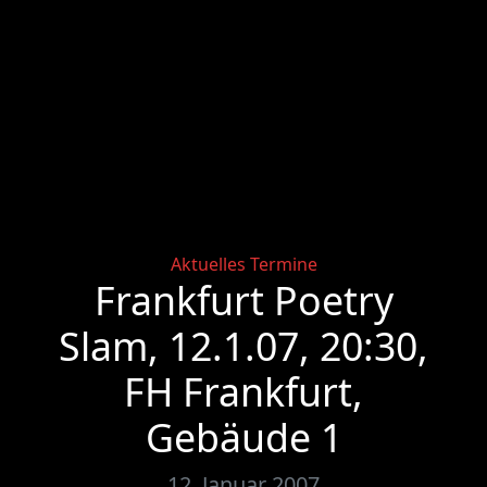
Categories
Aktuelles
Termine
Frankfurt Poetry
Slam, 12.1.07, 20:30,
FH Frankfurt,
Gebäude 1
12. Januar 2007