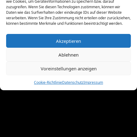
wie Cookies, um Geräteinformationen zu speichern bzw. darauf
Mai 2011
(10)
zuzugreifen. Wenn Sie diesen Technologien zustimmen, können wir
Daten wie das Surfverhalten oder eindeutige IDs auf dieser Website
April 2011
(4)
verarbeiten. Wenn Sie Ihre Zustimmung nicht erteilen oder zurückziehen,
März 2011
(9)
können bestimmte Merkmale und Funktionen beeinträchtigt werden.
Februar 2011
(7)
Januar 2011
(7)
Akzeptieren
Dezember 2010
(3)
November 2010
(11)
Ablehnen
Oktober 2010
(4)
September 2010
(5)
Voreinstellungen anzeigen
August 2010
(8)
Juni 2010
(4)
Cookie-Richtlinie
Datenschutz
Impressum
Mai 2010
(10)
April 2010
(7)
März 2010
(2)
Februar 2010
(3)
Januar 2010
(3)
Dezember 2009
(10)
November 2009
(1)