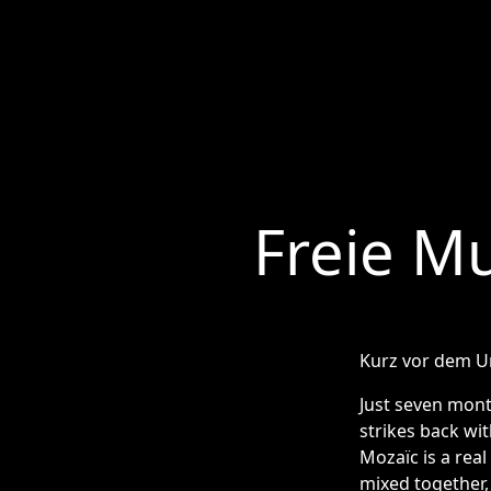
Freie Mu
Kurz vor dem U
Just seven month
strikes back wit
Mozaïc is a rea
mixed together,