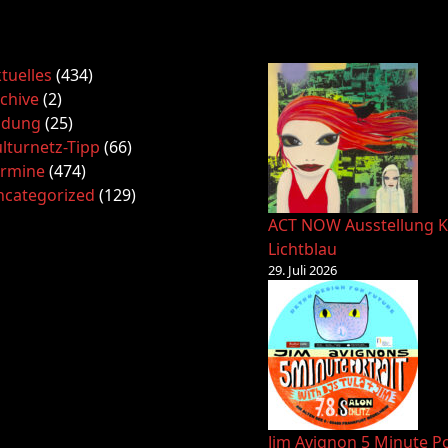
tuelles
(434)
chive
(2)
ldung
(25)
lturnetz-Tipp
(66)
ermine
(474)
ncategorized
(129)
ACT NOW Ausstellung K
Lichtblau
29. Juli 2026
Jim Avignon 5 Minute Po