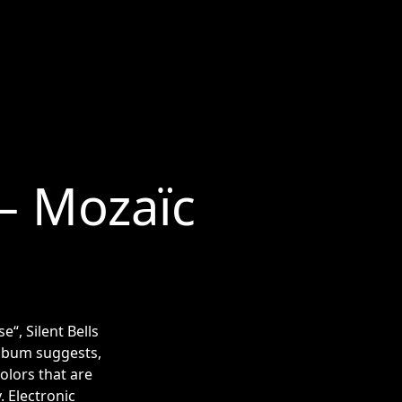
 – Mozaïc
e“, Silent Bells
 album suggests,
olors that are
 Electronic