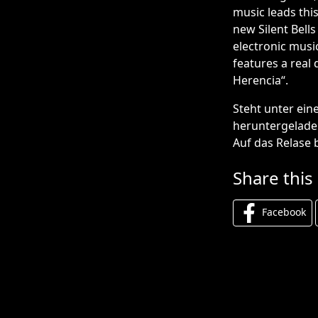
music leads thi
new Silent Bell
electronic musi
features a real
Herencia“.
Steht unter ein
heruntergelade
Auf das Relase b
Share this
Facebook