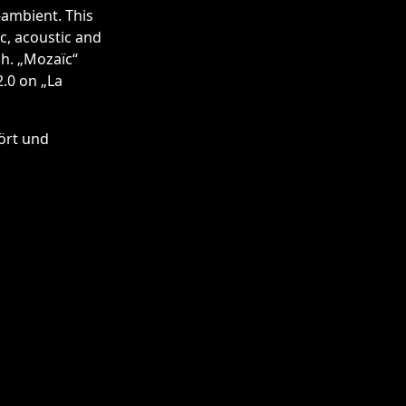
-ambient. This
c, acoustic and
ch. „Mozaïc“
.0 on „La
rt und