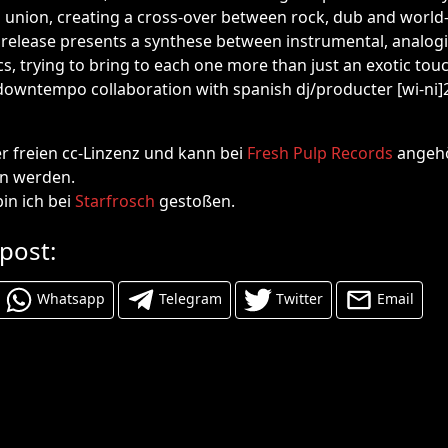
s union, creating a cross-over between rock, dub and world
s release presents a synthese between instrumental, analogi
cs, trying to bring to each one more than just an exotic tou
 downtempo collaboration with spanish dj/producter [wi-ni]2
er freien cc-Linzenz und kann bei
Fresh Pulp Records
angehö
n werden.
in ich bei
Starfrosch
gestoßen.
 post:
Whatsapp
Telegram
Twitter
Email