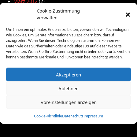
März 2012
(2)
Februar 2012
(8)
Cookie-Zustimmung
Januar 2012
(13)
verwalten
Dezember 2011
(4)
Um Ihnen ein optimales Erlebnis zu bieten, verwenden wir Technologien
November 2011
(10)
wie Cookies, um Geräteinformationen zu speichern bzw. darauf
Oktober 2011
(1)
zuzugreifen. Wenn Sie diesen Technologien zustimmen, können wir
September 2011
(4)
Daten wie das Surfverhalten oder eindeutige IDs auf dieser Website
verarbeiten. Wenn Sie Ihre Zustimmung nicht erteilen oder zurückziehen,
August 2011
(6)
können bestimmte Merkmale und Funktionen beeinträchtigt werden.
Juli 2011
(7)
Juni 2011
(8)
Mai 2011
(10)
Akzeptieren
April 2011
(4)
Ablehnen
März 2011
(9)
Februar 2011
(7)
Voreinstellungen anzeigen
Januar 2011
(7)
Dezember 2010
(3)
Cookie-Richtlinie
Datenschutz
Impressum
November 2010
(11)
Oktober 2010
(4)
September 2010
(5)