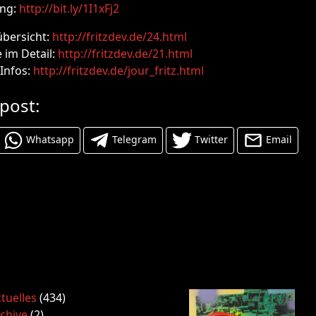
ng:
http://bit.ly/1I1xFj2
übersicht:
http://fritzdev.de/24.html
 im Detail:
http://fritzdev.de/21.html
Infos:
http://fritzdev.de/jour_fritz.html
 post:
Whatsapp
Telegram
Twitter
Email
tuelles
(434)
chive
(2)