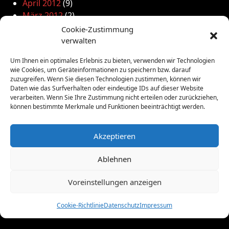
April 2012
(9)
März 2012
(2)
Februar 2012
(8)
Cookie-Zustimmung
Januar 2012
(13)
verwalten
Dezember 2011
(4)
Um Ihnen ein optimales Erlebnis zu bieten, verwenden wir Technologien
November 2011
(10)
wie Cookies, um Geräteinformationen zu speichern bzw. darauf
Oktober 2011
(1)
zuzugreifen. Wenn Sie diesen Technologien zustimmen, können wir
September 2011
(4)
Daten wie das Surfverhalten oder eindeutige IDs auf dieser Website
verarbeiten. Wenn Sie Ihre Zustimmung nicht erteilen oder zurückziehen,
August 2011
(6)
können bestimmte Merkmale und Funktionen beeinträchtigt werden.
Juli 2011
(7)
Juni 2011
(8)
Akzeptieren
Mai 2011
(10)
April 2011
(4)
Ablehnen
März 2011
(9)
Februar 2011
(7)
Voreinstellungen anzeigen
Januar 2011
(7)
Dezember 2010
(3)
Cookie-Richtlinie
Datenschutz
Impressum
November 2010
(11)
Oktober 2010
(4)