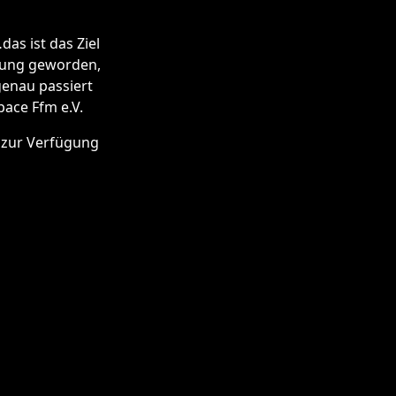
as ist das Ziel
egung geworden,
enau passiert
ace Ffm e.V.
t zur Verfügung