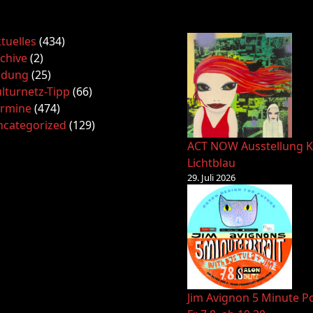
tuelles
(434)
chive
(2)
ldung
(25)
lturnetz-Tipp
(66)
ermine
(474)
ncategorized
(129)
ACT NOW Ausstellung K
Lichtblau
29. Juli 2026
Jim Avignon 5 Minute Po