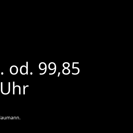
. od. 99,85
 Uhr
 Naumann.