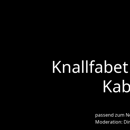
Knallfabet
Kab
passend zum No
Moderation: Di