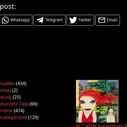
 post:
Whatsapp
Telegram
Twitter
Email
tuelles
(434)
chive
(2)
ldung
(25)
lturnetz-Tipp
(66)
ermine
(474)
ncategorized
(129)
ACT NOW Ausstellung K