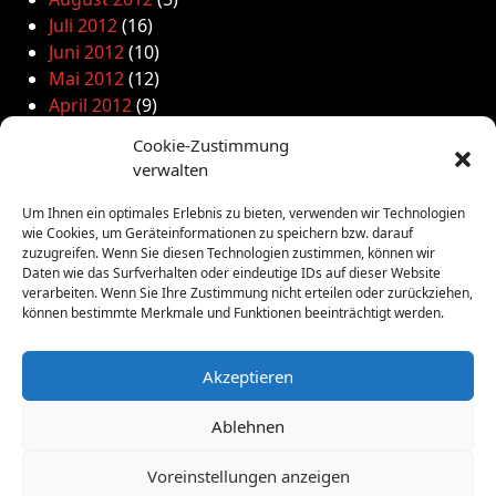
Juli 2012
(16)
Juni 2012
(10)
Mai 2012
(12)
April 2012
(9)
März 2012
(2)
Cookie-Zustimmung
Februar 2012
(8)
verwalten
Januar 2012
(13)
Dezember 2011
(4)
Um Ihnen ein optimales Erlebnis zu bieten, verwenden wir Technologien
wie Cookies, um Geräteinformationen zu speichern bzw. darauf
November 2011
(10)
zuzugreifen. Wenn Sie diesen Technologien zustimmen, können wir
Oktober 2011
(1)
Daten wie das Surfverhalten oder eindeutige IDs auf dieser Website
September 2011
(4)
verarbeiten. Wenn Sie Ihre Zustimmung nicht erteilen oder zurückziehen,
können bestimmte Merkmale und Funktionen beeinträchtigt werden.
August 2011
(6)
Juli 2011
(7)
Juni 2011
(8)
Akzeptieren
Mai 2011
(10)
April 2011
(4)
Ablehnen
März 2011
(9)
Voreinstellungen anzeigen
Februar 2011
(7)