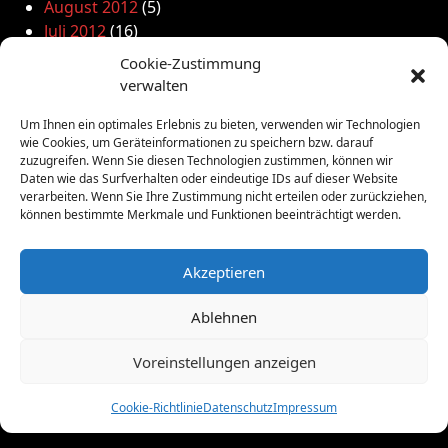
August 2012
(5)
Juli 2012
(16)
Juni 2012
(10)
Cookie-Zustimmung
Mai 2012
(12)
verwalten
April 2012
(9)
März 2012
(2)
Um Ihnen ein optimales Erlebnis zu bieten, verwenden wir Technologien
wie Cookies, um Geräteinformationen zu speichern bzw. darauf
Februar 2012
(8)
zuzugreifen. Wenn Sie diesen Technologien zustimmen, können wir
Januar 2012
(13)
Daten wie das Surfverhalten oder eindeutige IDs auf dieser Website
Dezember 2011
(4)
verarbeiten. Wenn Sie Ihre Zustimmung nicht erteilen oder zurückziehen,
können bestimmte Merkmale und Funktionen beeinträchtigt werden.
November 2011
(10)
Oktober 2011
(1)
September 2011
(4)
Akzeptieren
August 2011
(6)
Ablehnen
Juli 2011
(7)
Juni 2011
(8)
Voreinstellungen anzeigen
Mai 2011
(10)
April 2011
(4)
Cookie-Richtlinie
Datenschutz
Impressum
März 2011
(9)
Februar 2011
(7)