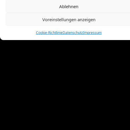
Dezember 2009
(10)
Ablehnen
November 2009
(1)
Oktober 2009
(8)
Voreinstellungen anzeigen
September 2009
(8)
August 2009
(8)
Cookie-Richtlinie
Datenschutz
Impressum
Juli 2009
(4)
Juni 2009
(9)
Mai 2009
(11)
April 2009
(5)
März 2009
(8)
Februar 2009
(8)
Januar 2009
(9)
Dezember 2008
(7)
November 2008
(14)
Oktober 2008
(8)
September 2008
(18)
August 2008
(3)
Juli 2008
(2)
Juni 2008
(1)