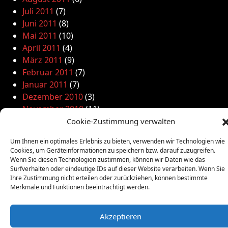
Juli 2011
(7)
Juni 2011
(8)
Mai 2011
(10)
April 2011
(4)
März 2011
(9)
Februar 2011
(7)
Januar 2011
(7)
Dezember 2010
(3)
November 2010
(11)
Oktober 2010
(4)
Cookie-Zustimmung verwalten
September 2010
(5)
Um Ihnen ein optimales Erlebnis zu bieten, verwenden wir Technologien wie
August 2010
(8)
Cookies, um Geräteinformationen zu speichern bzw. darauf zuzugreifen.
Juni 2010
(4)
Wenn Sie diesen Technologien zustimmen, können wir Daten wie das
Surfverhalten oder eindeutige IDs auf dieser Website verarbeiten. Wenn Sie
Mai 2010
(10)
Ihre Zustimmung nicht erteilen oder zurückziehen, können bestimmte
April 2010
(7)
Merkmale und Funktionen beeinträchtigt werden.
März 2010
(2)
Februar 2010
(3)
Akzeptieren
Januar 2010
(3)