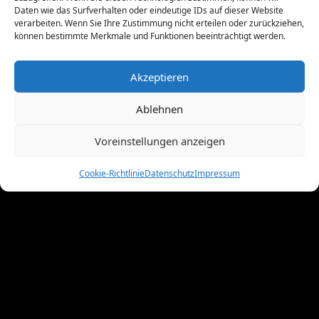
April 2011
(4)
Daten wie das Surfverhalten oder eindeutige IDs auf dieser Website
verarbeiten. Wenn Sie Ihre Zustimmung nicht erteilen oder zurückziehen,
März 2011
(9)
können bestimmte Merkmale und Funktionen beeinträchtigt werden.
Februar 2011
(7)
Januar 2011
(7)
Akzeptieren
Dezember 2010
(3)
November 2010
(11)
Ablehnen
Oktober 2010
(4)
September 2010
(5)
Voreinstellungen anzeigen
August 2010
(8)
Juni 2010
(4)
Cookie-Richtlinie
Datenschutz
Impressum
Mai 2010
(10)
April 2010
(7)
März 2010
(2)
Februar 2010
(3)
Januar 2010
(3)
Dezember 2009
(10)
November 2009
(1)
Oktober 2009
(8)
September 2009
(8)