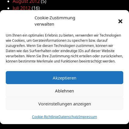
August 2012
(5)
Juli 2012
(16)
Juni 2012
(10)
Cookie-Zustimmung
Mai 2012
(12)
verwalten
April 2012
(9)
März 2012
(2)
Um Ihnen ein optimales Erlebnis zu bieten, verwenden wir Technologien
wie Cookies, um Geräteinformationen zu speichern bzw. darauf
Februar 2012
(8)
zuzugreifen. Wenn Sie diesen Technologien zustimmen, können wir
Januar 2012
(13)
Daten wie das Surfverhalten oder eindeutige IDs auf dieser Website
Dezember 2011
(4)
verarbeiten. Wenn Sie Ihre Zustimmung nicht erteilen oder zurückziehen,
können bestimmte Merkmale und Funktionen beeinträchtigt werden.
November 2011
(10)
Oktober 2011
(1)
September 2011
(4)
Akzeptieren
August 2011
(6)
Ablehnen
Juli 2011
(7)
Juni 2011
(8)
Voreinstellungen anzeigen
Mai 2011
(10)
April 2011
(4)
Cookie-Richtlinie
Datenschutz
Impressum
März 2011
(9)
Februar 2011
(7)