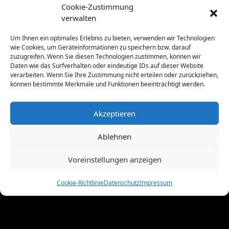
Februar 2012
(8)
Cookie-Zustimmung
Januar 2012
(13)
verwalten
Dezember 2011
(4)
November 2011
(10)
Um Ihnen ein optimales Erlebnis zu bieten, verwenden wir Technologien
wie Cookies, um Geräteinformationen zu speichern bzw. darauf
Oktober 2011
(1)
zuzugreifen. Wenn Sie diesen Technologien zustimmen, können wir
September 2011
(4)
Daten wie das Surfverhalten oder eindeutige IDs auf dieser Website
August 2011
(6)
verarbeiten. Wenn Sie Ihre Zustimmung nicht erteilen oder zurückziehen,
können bestimmte Merkmale und Funktionen beeinträchtigt werden.
Juli 2011
(7)
Juni 2011
(8)
Mai 2011
(10)
Akzeptieren
April 2011
(4)
März 2011
(9)
Ablehnen
Februar 2011
(7)
Voreinstellungen anzeigen
Januar 2011
(7)
Dezember 2010
(3)
Cookie-Richtlinie
Datenschutz
Impressum
November 2010
(11)
Oktober 2010
(4)
September 2010
(5)
August 2010
(8)