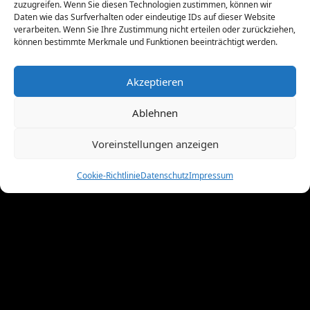
zuzugreifen. Wenn Sie diesen Technologien zustimmen, können wir
August 2011
(6)
Daten wie das Surfverhalten oder eindeutige IDs auf dieser Website
Juli 2011
(7)
verarbeiten. Wenn Sie Ihre Zustimmung nicht erteilen oder zurückziehen,
können bestimmte Merkmale und Funktionen beeinträchtigt werden.
Juni 2011
(8)
Mai 2011
(10)
April 2011
(4)
Akzeptieren
März 2011
(9)
Ablehnen
Februar 2011
(7)
Januar 2011
(7)
Voreinstellungen anzeigen
Dezember 2010
(3)
November 2010
(11)
Cookie-Richtlinie
Datenschutz
Impressum
Oktober 2010
(4)
September 2010
(5)
August 2010
(8)
Juni 2010
(4)
Mai 2010
(10)
April 2010
(7)
März 2010
(2)
Februar 2010
(3)