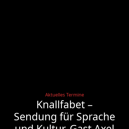
Categories
Aktuelles
Termine
Knallfabet –
Sendung für Sprache
und Kultur. Gast Axel