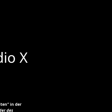
io X
ten“ in der
der des