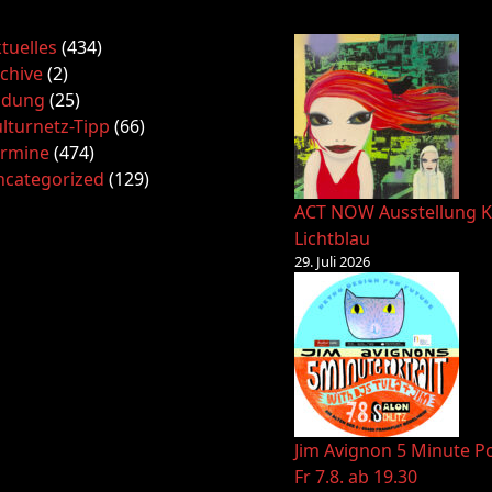
tuelles
(434)
chive
(2)
ldung
(25)
lturnetz-Tipp
(66)
ermine
(474)
ncategorized
(129)
ACT NOW Ausstellung K
Lichtblau
29. Juli 2026
Jim Avignon 5 Minute Po
Fr 7.8. ab 19.30