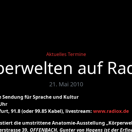
Categories
Aktuelles
Termine
perwelten auf Rad
21. Mai 2010
ie Sendung für Sprache und Kultur
 Uhr
urt, 91.8 (oder 99.85 Kabel), livestream:
www.radiox.de
astiert die umstrittene Anatomie-Ausstellung „Körperwel
erstrasse 39,
OFFENBACH. Gunter von Hagens ist der Erfin