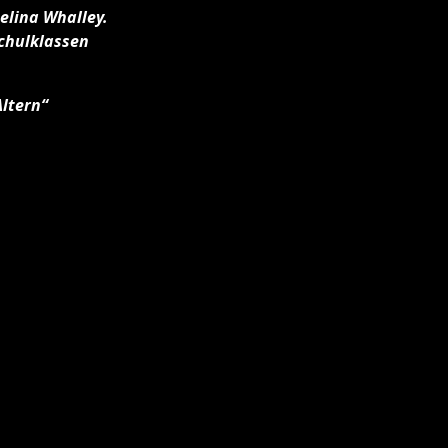
elina Whalley.
Schulklassen
ltern“