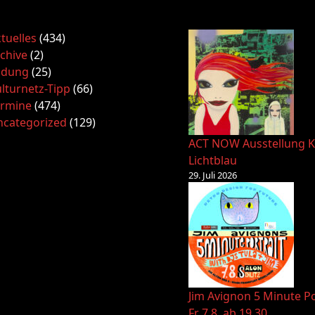
tuelles
(434)
chive
(2)
ldung
(25)
lturnetz-Tipp
(66)
ermine
(474)
ncategorized
(129)
ACT NOW Ausstellung K
Lichtblau
29. Juli 2026
Jim Avignon 5 Minute Po
Fr 7.8. ab 19.30