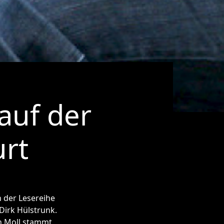
auf der
rt
n der Lesereihe
Dirk Hülstrunk.
an Moll stammt