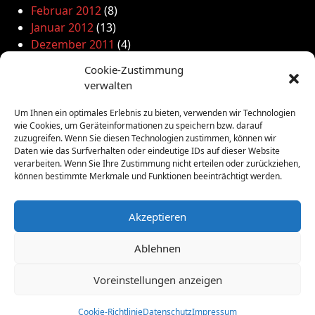
Februar 2012
(8)
Januar 2012
(13)
Dezember 2011
(4)
November 2011
(10)
Cookie-Zustimmung
Oktober 2011
(1)
verwalten
September 2011
(4)
August 2011
(6)
Um Ihnen ein optimales Erlebnis zu bieten, verwenden wir Technologien
wie Cookies, um Geräteinformationen zu speichern bzw. darauf
Juli 2011
(7)
zuzugreifen. Wenn Sie diesen Technologien zustimmen, können wir
Juni 2011
(8)
Daten wie das Surfverhalten oder eindeutige IDs auf dieser Website
Mai 2011
(10)
verarbeiten. Wenn Sie Ihre Zustimmung nicht erteilen oder zurückziehen,
können bestimmte Merkmale und Funktionen beeinträchtigt werden.
April 2011
(4)
März 2011
(9)
Februar 2011
(7)
Akzeptieren
Januar 2011
(7)
Dezember 2010
(3)
Ablehnen
November 2010
(11)
Voreinstellungen anzeigen
Oktober 2010
(4)
September 2010
(5)
Cookie-Richtlinie
Datenschutz
Impressum
August 2010
(8)