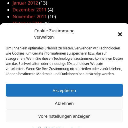
Januar 2012
(13)
Dezember 2011
(4)
November 2011
(10)
Oktober 2011
(1)
September 2011
(4)
Cookie-Zustimmung
August 2011
verwalten
(6)
Juli 2011
(7)
Um Ihnen ein optimales Erlebnis zu bieten, verwenden wir Technologien
Juni 2011
(8)
wie Cookies, um Geräteinformationen zu speichern bzw. darauf
Mai 2011
(10)
zuzugreifen. Wenn Sie diesen Technologien zustimmen, können wir Daten
wie das Surfverhalten oder eindeutige IDs auf dieser Website
April 2011
(4)
verarbeiten. Wenn Sie Ihre Zustimmung nicht erteilen oder zurückziehen,
März 2011
(9)
können bestimmte Merkmale und Funktionen beeinträchtigt werden.
Februar 2011
(7)
Januar 2011
(7)
Akzeptieren
Dezember 2010
(3)
November 2010
(11)
Ablehnen
Oktober 2010
(4)
September 2010
(5)
Voreinstellungen anzeigen
August 2010
(8)
Juni 2010
(4)