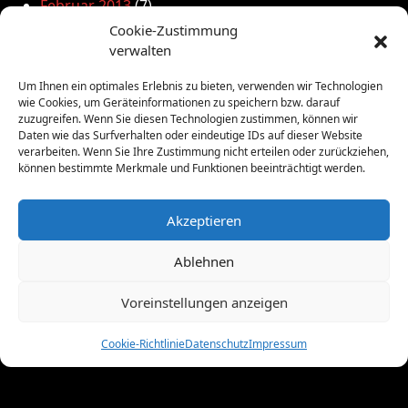
Februar 2013
(7)
Januar 2013
(8)
Cookie-Zustimmung
Dezember 2012
(3)
verwalten
November 2012
(5)
Um Ihnen ein optimales Erlebnis zu bieten, verwenden wir Technologien
Oktober 2012
(2)
wie Cookies, um Geräteinformationen zu speichern bzw. darauf
September 2012
(4)
zuzugreifen. Wenn Sie diesen Technologien zustimmen, können wir
August 2012
(5)
Daten wie das Surfverhalten oder eindeutige IDs auf dieser Website
verarbeiten. Wenn Sie Ihre Zustimmung nicht erteilen oder zurückziehen,
Juli 2012
(16)
können bestimmte Merkmale und Funktionen beeinträchtigt werden.
Juni 2012
(10)
Mai 2012
(12)
Akzeptieren
April 2012
(9)
März 2012
(2)
Ablehnen
Februar 2012
(8)
Januar 2012
(13)
Voreinstellungen anzeigen
Dezember 2011
(4)
November 2011
(10)
Cookie-Richtlinie
Datenschutz
Impressum
Oktober 2011
(1)
September 2011
(4)
August 2011
(6)