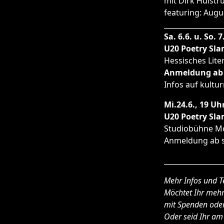
mit Dirk Hülstr
featuring: Augu
_________________
Sa. 6.6. u. So. 
U20 Poetry Sl
Hessisches Lit
Anmeldung ab 
Infos auf kultu
Mi.24.6., 19 Uh
U20 Poetry Sl
Studiobühne M
Anmeldung ab s
_________________
Mehr Infos und T
Möchtet Ihr mehr
mit Spenden oder
Oder seid Ihr am