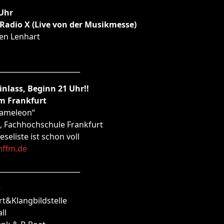
 Uhr
 Radio X (Live von der Musikmesse)
en Lenhart
_______________________
 Einlass, Beginn 21 Uhr!!
am Frankfurt
Cameleon“
, Fachhochschule Frankfurt
seliste ist schon voll
ffm.de
_______________________
r
t&Klangbildstelle
ll