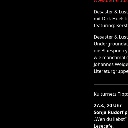
www.bett-club.
Desaster & Lust
mit Dirk Huelst
featuring: Kers
Desaster & Lust
Undergroundaut
die Bluespoetry
wie manchmal düs
Johannes Weigel
Literaturgrupp
_________________
Kulturnetz Tipp
27.3., 20 Uhr
Sonja Rudorf 
„Wen du liebst“
Lesecafe,