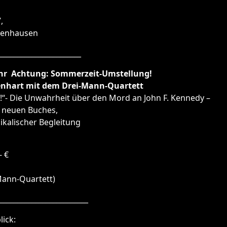
,
senhausen
_______________________
Uhr Achtung: Sommerzeit-Umstellung!
enhart mit dem Drei-Mann-Quartett
“- Die Unwahrheit über den Mord an John F. Kennedy –
s neuen Buches,
kalischer Begleitung
- €
Mann-Quartett)
_________________________
lick: