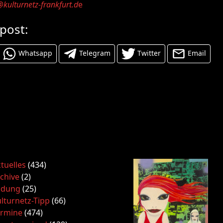
kulturnetz-frankfurt.d
e
 post:
Whatsapp
Telegram
Twitter
Email
tuelles
(434)
chive
(2)
ldung
(25)
lturnetz-Tipp
(66)
ermine
(474)