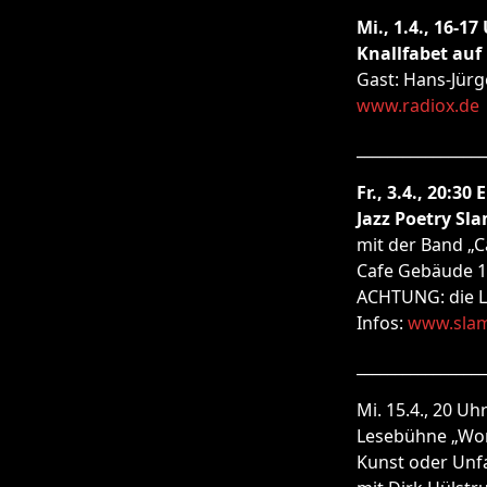
Mi., 1.4., 16-17
Knallfabet auf
Gast: Hans-Jürg
www.radiox.de
_________________
Fr., 3.4., 20:30
Jazz Poetry Sl
mit der Band „
Cafe Gebäude 1
ACHTUNG: die Le
Infos:
www.slam
_________________
Mi. 15.4., 20 Uh
Lesebühne „Wor
Kunst oder Unfa