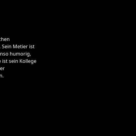
schen
ein Metier ist
enso humorig,
 ist sein Kollege
der
n.