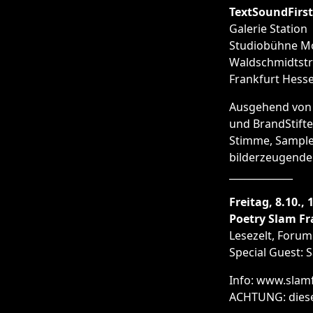
TextSoundFirs
Galerie Station
Studiobühne M
Waldschmidtstr
Frankfurt Hess
Ausgehend von 
und BrandStifte
Stimme, Sample
bilderzeugenden
_____________
Freitag, 8.10., 
Poetry Slam Fr
Lesezelt, Foru
Special Guest: S
Info: www.slam
ACHTUNG: diese