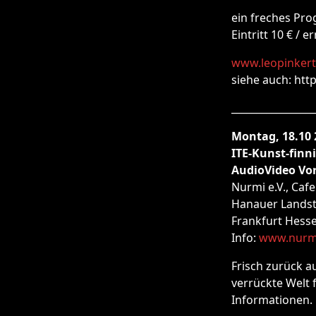
ein freches Pr
Eintritt 10 € / e
www.leopinker
siehe auch: htt
_________________
Montag, 18.10 
ITE-Kunst-finn
AudioVideo Vor
Nurmi e.V., Cafe
Hanauer Landst
Frankfurt Hess
Info:
www.nurmi
Frisch zurück au
verrückte Welt 
Informationen.