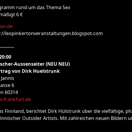
ogramm rund um das Thema Sex
rmäßigt 6 €
ton.de
p://leopinkertonveranstaltungen.blogspot.com
_______
20:00
ischer-Aussenseiter (NEU NEU)
trag von Dirk Huelstrunk
 Jannis
asse 6
en 60314
-frankfurt.de
s Finnland, berichtet Dirk Hülstrunk über die vielfältige, p
finnischer Outsider Artists. Mit zahlreichen neuen Bildern 