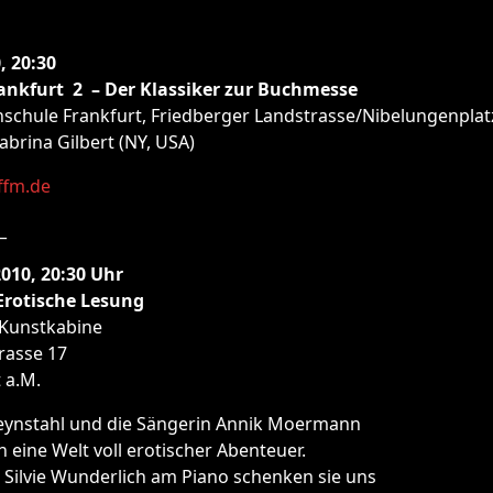
, 20:30
ankfurt 2 – Der Klassiker zur Buchmesse
schule Frankfurt, Friedberger Landstrasse/Nibelungenplat
abrina Gilbert (NY, USA)
ffm.de
_
2010, 20:30 Uhr
Erotische Lesung
 Kunstkabine
rasse 17
 a.M.
Seynstahl und die Sängerin Annik Moermann
n eine Welt voll erotischer Abenteuer.
 Silvie Wunderlich am Piano schenken sie uns