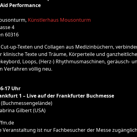
tAid Performance
ousonturm,
Künstlerhaus Mousonturm
asse 4
en 60316
Cut-up-Texten und Collagen aus Medizinbüchern, verbinde
r klinische Texte und Träume, Körperteile und ganzheitlic
keybord, Loops, (Herz-) Rhythmusmaschinen, geräusch- u
 Verfahren völlig neu.
16-17 Uhr
ankfurt 1 – Live auf der Frankfurter Buchmesse
m (Buchmessengelände)
abrina Gilbert (USA)
ffm.de
 Veranstaltung ist nur Fachbesucher der Messe zugänglic