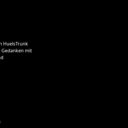
n HuelsTrunk
he Gedanken mit
nd
h