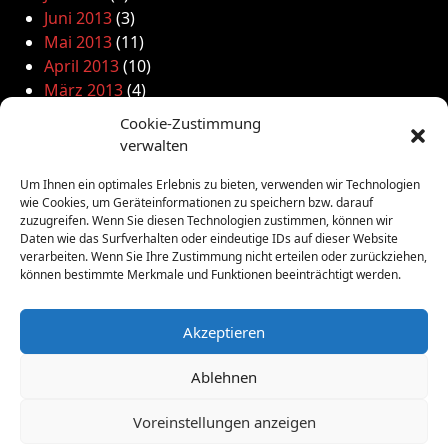
Juni 2013
(3)
Mai 2013
(11)
April 2013
(10)
März 2013
(4)
Februar 2013
(7)
Cookie-Zustimmung
Januar 2013
(8)
verwalten
Dezember 2012
(3)
November 2012
(5)
Um Ihnen ein optimales Erlebnis zu bieten, verwenden wir Technologien
wie Cookies, um Geräteinformationen zu speichern bzw. darauf
Oktober 2012
(2)
zuzugreifen. Wenn Sie diesen Technologien zustimmen, können wir
September 2012
(4)
Daten wie das Surfverhalten oder eindeutige IDs auf dieser Website
August 2012
(5)
verarbeiten. Wenn Sie Ihre Zustimmung nicht erteilen oder zurückziehen,
können bestimmte Merkmale und Funktionen beeinträchtigt werden.
Juli 2012
(16)
Juni 2012
(10)
Mai 2012
(12)
Akzeptieren
April 2012
(9)
Ablehnen
März 2012
(2)
Februar 2012
(8)
Voreinstellungen anzeigen
Januar 2012
(13)