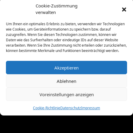
Februar 2012
(8)
Cookie-Zustimmung
Januar 2012
(13)
verwalten
Dezember 2011
(4)
November 2011
(10)
Um Ihnen ein optimales Erlebnis zu bieten, verwenden wir Technologien
wie Cookies, um Geräteinformationen zu speichern bzw. darauf
Oktober 2011
(1)
zuzugreifen. Wenn Sie diesen Technologien zustimmen, können wir
September 2011
(4)
Daten wie das Surfverhalten oder eindeutige IDs auf dieser Website
August 2011
(6)
verarbeiten. Wenn Sie Ihre Zustimmung nicht erteilen oder zurückziehen,
können bestimmte Merkmale und Funktionen beeinträchtigt werden.
Juli 2011
(7)
Juni 2011
(8)
Mai 2011
(10)
Akzeptieren
April 2011
(4)
März 2011
(9)
Ablehnen
Februar 2011
(7)
Voreinstellungen anzeigen
Januar 2011
(7)
Dezember 2010
(3)
Cookie-Richtlinie
Datenschutz
Impressum
November 2010
(11)
Oktober 2010
(4)
September 2010
(5)
August 2010
(8)