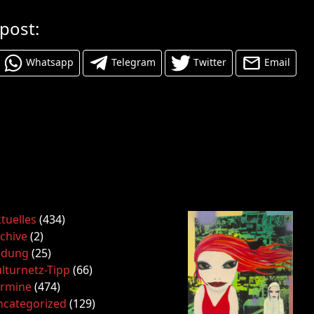
 post:
Whatsapp
Telegram
Twitter
Email
tuelles
(434)
chive
(2)
ldung
(25)
lturnetz-Tipp
(66)
ermine
(474)
ncategorized
(129)