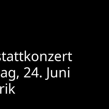
stattkonzert
g, 24. Juni
rik