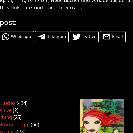
: Mi, 1.11., 16-17 Uhr, Neue Bücher und Verlage aus der S
 Dirk Hülstrunk und Joachim Durrang
 post:
Whatsapp
Telegram
Twitter
Email
tuelles
(434)
chive
(2)
ldung
(25)
lturnetz-Tipp
(66)
ermine
(474)