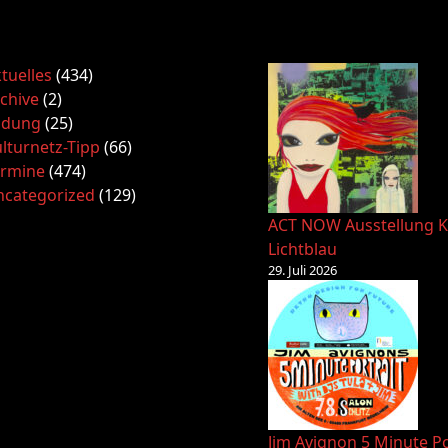
tuelles
(434)
chive
(2)
ldung
(25)
lturnetz-Tipp
(66)
ermine
(474)
ncategorized
(129)
ACT NOW Ausstellung K
Lichtblau
29. Juli 2026
Jim Avignon 5 Minute Po