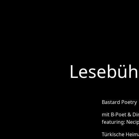
Lesebühn
Bastard Poetry
mit B-Poet & Di
featuring: Neci
Türkische Heim