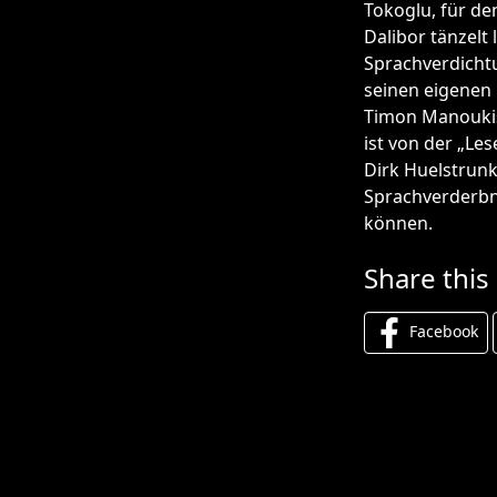
Tokoglu, für de
Dalibor tänzelt
Sprachverdicht
seinen eigenen 
Timon Manoukis 
ist von der „L
Dirk Huelstrun
Sprachverderbn
können.
Share this
Facebook