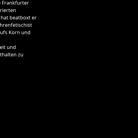
e Frankfurter
rierten
hat beatboxt er
renfetischist
aufs Korn und
eit und
thalten zu