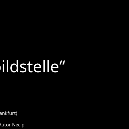
ldstelle“
ankfurt)
Autor Necip