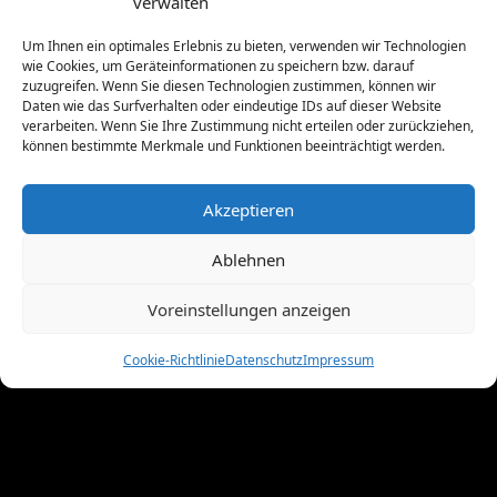
verwalten
April 2012
(9)
März 2012
(2)
Um Ihnen ein optimales Erlebnis zu bieten, verwenden wir Technologien
Februar 2012
(8)
wie Cookies, um Geräteinformationen zu speichern bzw. darauf
Januar 2012
(13)
zuzugreifen. Wenn Sie diesen Technologien zustimmen, können wir
Daten wie das Surfverhalten oder eindeutige IDs auf dieser Website
Dezember 2011
(4)
verarbeiten. Wenn Sie Ihre Zustimmung nicht erteilen oder zurückziehen,
November 2011
(10)
können bestimmte Merkmale und Funktionen beeinträchtigt werden.
Oktober 2011
(1)
September 2011
(4)
Akzeptieren
August 2011
(6)
Juli 2011
(7)
Ablehnen
Juni 2011
(8)
Mai 2011
(10)
Voreinstellungen anzeigen
April 2011
(4)
März 2011
(9)
Cookie-Richtlinie
Datenschutz
Impressum
Februar 2011
(7)
Januar 2011
(7)
Dezember 2010
(3)
November 2010
(11)
Oktober 2010
(4)