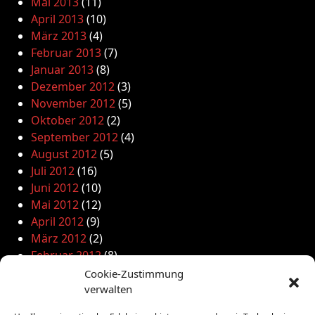
Mai 2013
(11)
April 2013
(10)
März 2013
(4)
Februar 2013
(7)
Januar 2013
(8)
Dezember 2012
(3)
November 2012
(5)
Oktober 2012
(2)
September 2012
(4)
August 2012
(5)
Juli 2012
(16)
Juni 2012
(10)
Mai 2012
(12)
April 2012
(9)
März 2012
(2)
Februar 2012
(8)
Januar 2012
(13)
Cookie-Zustimmung
Dezember 2011
(4)
verwalten
November 2011
(10)