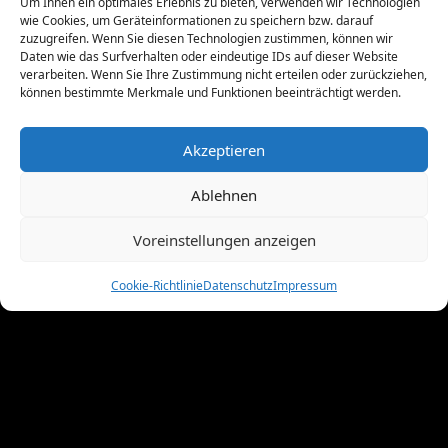
Um Ihnen ein optimales Erlebnis zu bieten, verwenden wir Technologien
Oktober 2011
(1)
wie Cookies, um Geräteinformationen zu speichern bzw. darauf
September 2011
(4)
zuzugreifen. Wenn Sie diesen Technologien zustimmen, können wir
August 2011
(6)
Daten wie das Surfverhalten oder eindeutige IDs auf dieser Website
verarbeiten. Wenn Sie Ihre Zustimmung nicht erteilen oder zurückziehen,
Juli 2011
(7)
können bestimmte Merkmale und Funktionen beeinträchtigt werden.
Juni 2011
(8)
Mai 2011
(10)
Akzeptieren
April 2011
(4)
März 2011
(9)
Ablehnen
Februar 2011
(7)
Januar 2011
(7)
Voreinstellungen anzeigen
Dezember 2010
(3)
November 2010
(11)
Cookie-Richtlinie
Datenschutz
Impressum
Oktober 2010
(4)
September 2010
(5)
August 2010
(8)
Juni 2010
(4)
Mai 2010
(10)
April 2010
(7)
März 2010
(2)